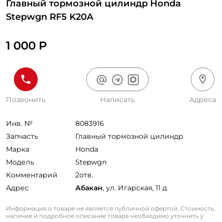
Главный тормозной цилиндр Honda
Stepwgn RF5 K20A
1 000 Р
Позвонить
Написать
Адреса
Инв. №
8083916
Запчасть
Главный тормозной цилиндр
Марка
Honda
Модель
Stepwgn
Комментарий
2отв.
Адрес
Абакан
, ул. Игарская, 11 д
Информация о товаре не является публичной офертой. Стоимость,
наличие и подробное описание товара необходимо уточнить у